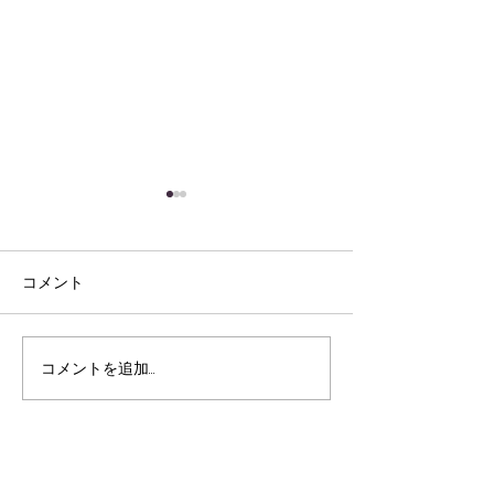
コメント
防災訓練を行い
コメントを追加…
「初夏の風物詩」 あじさ
い鑑賞へ