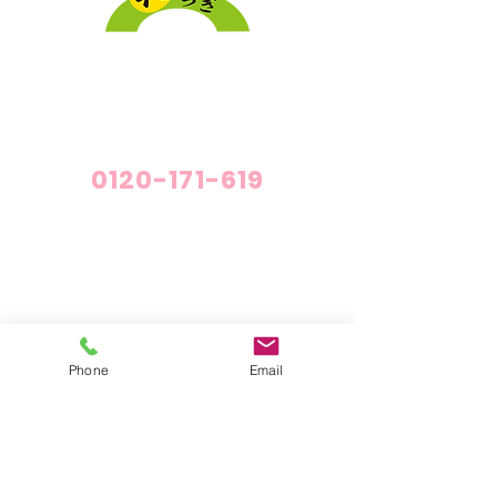
採用情報
プライバシーポリシー
介護付有料老人ホーム「和らぎ」
0120-171-619
介護付有料老人ホーム「和らぎ」
施設概要・施設紹介
料金について
Phone
Email
短期利用サービス
短期利用でご準備していただくもの
老人ホームの空き情報