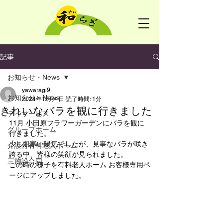
記事
お知らせ・News
yawaragi9
お知らせ・News
2024年12月4日
読了時間: 1分
きれいなバラを観に行きました
デイサービス
11月 小田原フラワーガーデンにバラを観に
グループホーム
行きました。
少し肌寒い陽気でしたが、見事なバラが咲き
介護付有料老人ホーム
誇る中、皆様の笑顔が見られました。
三施設合同
この時の様子を有料老人ホーム お客様専用ペ
ージにアップしました。