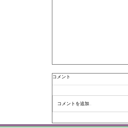
コメント
コメントを追加…
収穫しましたー！