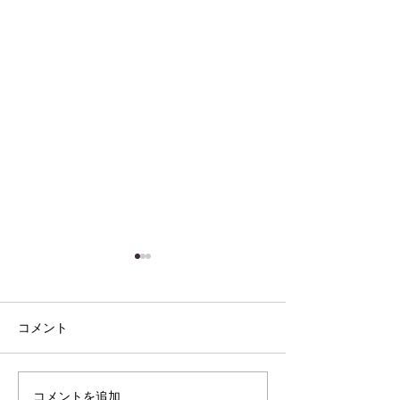
コメント
防災訓練を行い
コメントを追加…
「初夏の風物詩」 あじさ