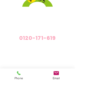
採用情報
プライバシーポリシー
介護付有料老人ホーム「和らぎ」
0120-171-619
介護付有料老人ホーム「和らぎ」
施設概要・施設紹介
料金について
Phone
Email
短期利用サービス
短期利用でご準備していただくもの
老人ホームの空き情報