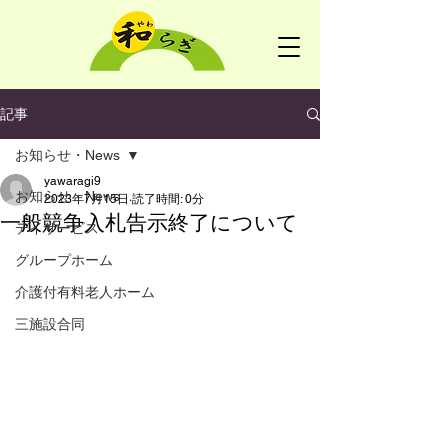
記事
お知らせ・News
yawaragi9
お知らせ・News
2023年7月15日
読了時間: 0分
一般競争入札告示終了について
デイサービス
グループホーム
介護付有料老人ホーム
三施設合同