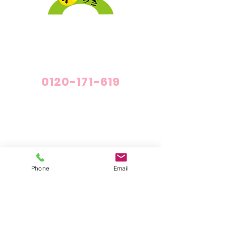
採用情報
プライバシーポリシー
介護付有料老人ホーム「和らぎ」
0120-171-619
介護付有料老人ホーム「和らぎ」
施設概要・施設紹介
料金について
Phone
Email
短期利用サービス
短期利用でご準備していただくもの
老人ホームの空き情報