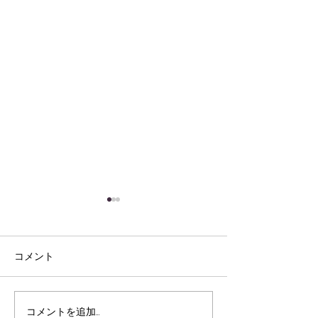
コメント
コメントを追加…
『社会人としての心構
新年あけまして