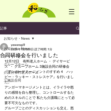
記事
お知らせ・News
yawaragi9
お知らせ・News
2024年12月23日
読了時間: 1分
合同研修会を行いました
デイサービス
12月12日　有料老人ホーム ・ デイサービ
グループホーム
ス  ・ グループホーム 3施設合同の研修会
『アンガーマネージメントのすすめ 4　ハッ
介護付有料老人ホーム
ピー・ラッキー・ストレスケア』を行いまし
三施設合同
た。
アンガーマネージメントとは、イライラや怒
りの感情を自ら整理し、コントロールするた
めのスキルのことで 私たち介護職にとって必
要不可欠なものです。
グループごとのディスカッションも交え、怒