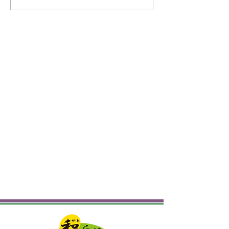
え』 職
うございます
員向けのマナー研修を実
施しました