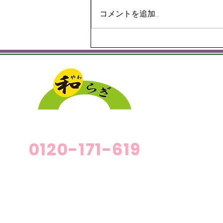
コメントを追加…
🎋 七夕の飾り付け 🎋
介護付有
施設概要
料金につ
介護付有料老人ホーム「和らぎ」
短期利用
0120-171-619
短期利用
老人ホー
採用情報
入居のお
プライバシーポリシー
アクセス