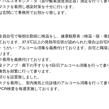
・パルスオキシメ－タ（血中酸素濃度測定器）測定を行って参
マスクを着用し感染対策を十分に行います。
は玄関にて事務所でお預かり致します。
全員自宅で毎朝出勤前に検温をし、健康観察表（検温・咳・倦
ております。37.5℃以上の発熱等症状が認められた場合は自宅
・うがい・アルコール消毒を義務付けております。自宅と職場
ります。
ク着用を義務付けております。
全ドアノブ・廊下の手すりを1回/日アルコール消毒を行って参
換気を頻繁に行って参ります。
切りを設置致しました。
スクを着用し、室内換気と往診後のアルコール消毒を行って参
PCR検査を毎週実施しております。