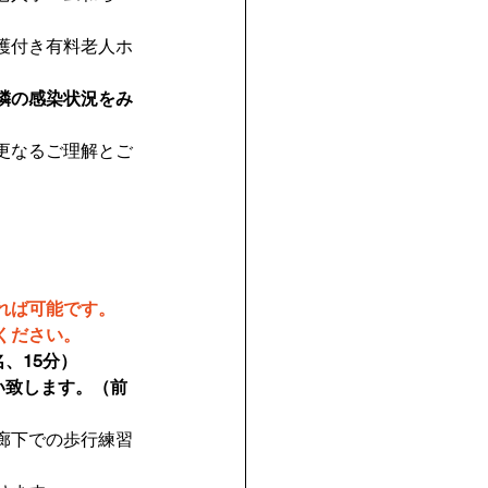
護付き有料老人ホ
隣の感染状況をみ
更なるご理解とご
れば可能です。
ください。
、15分）
い致します。（前
廊下での歩行練習