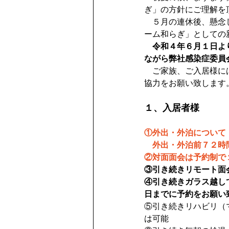
ぎ」の方針にご理解を
　５月の連休後、懸念
ーム和らぎ」としての
令和４年６月１日よ
ながら弊社感染症委員
　ご家族、ご入居様に
協力をお願い致します
１、入居者様
①外出・外泊について
　外出・外泊前７２時
②対面面会は予約制で
③引き続きリモート面
④引き続きガラス越し
日までに予約をお願い
⑤引き続きリハビリ（
は可能