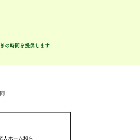
ぎの時間を提供します
ーム
採用について
同
老人ホーム和ら