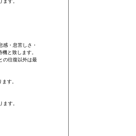
ります。
怠感・息苦しさ・
待機と致します。
との往復以外は最
ります。
ります。