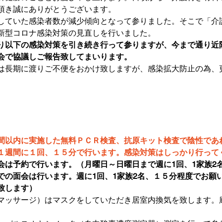
頂き誠にありがとうございます。
していた感染者数が減少傾向となって参りました。そこで「介
新型コロナ感染対策の見直しを行いました。
り以下の感染対策を引き続き行って参りますが、今まで通り近
会で協議しご報告致してまいります。
は長期に渡りご不便をおかけ致しますが、感染拡大防止の為、
。
間以内に実施した無料ＰＣＲ検査、抗原キット検査で陰性であ
１週間に１回、１５分で行います。感染対策はしっかり行って
会は予約で行います。（月曜日～日曜日まで週に1回、1家族2名
での面会は行います。週に1回、1家族2名、１５分程度でお願
致します）
マッサージ）はマスクをしていただき居室内換気を致します。