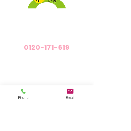
採用情報
プライバシーポリシー
介護付有料老人ホーム「和らぎ」
0120-171-619
介護付有料老人ホーム「和らぎ」
施設概要・施設紹介
料金について
Phone
Email
短期利用サービス
短期利用でご準備していただくもの
老人ホームの空き情報