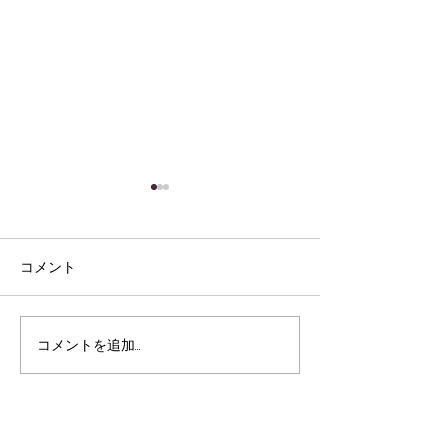
コメント
秋の壁画制作
コメントを追加…
新年あけましておめでと
うございます！