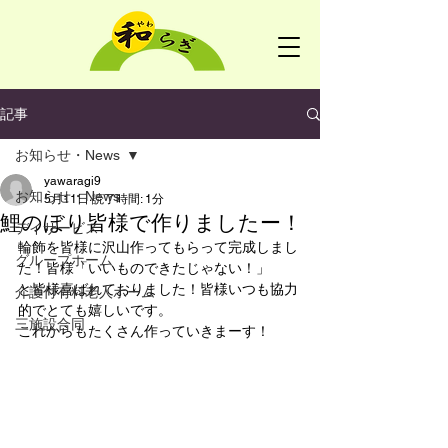
記事
お知らせ・News
yawaragi9
お知らせ・News
5月11日
読了時間: 1分
鯉のぼり皆様で作りましたー！
デイサービス
輪飾を皆様に沢山作ってもらって完成しまし
グループホーム
た！皆様「いいものできたじゃない！」
と皆様喜ばれておりました！皆様いつも協力
介護付有料老人ホーム
的でとても嬉しいです。
三施設合同
これからもたくさん作っていきまーす！