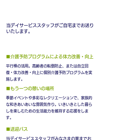
16:00～ 送迎開始
当デイサービススタッフがご自宅までお送り
いたします。
■介護予防プログラムによる体力改善・向上
平行棒の活用。高齢者の転倒防止、または自立回
復・体力改善・向上に個別介護予防プログラムを実
施します。
■もう一つの憩いの場所
季節イベントや多彩なレクリエーションで、家族的
な和きあいあいな雰囲気作り。いきいきとした暮ら
しを楽しむための生活能力を維持する応援をしま
す。
■送迎バス
当デイサービススタッフがみなさまの家までお