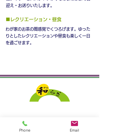
迎え・お送りいたします。
■レクリエーション・昼食
わが家のお茶の間感覚でくつろげます。ゆった
りとしたレクリエーションや昼食も楽しく一日
を過ごせます。
採用情報
プライバシーポリシー
Phone
Email
介護付有料老人ホーム「和らぎ」