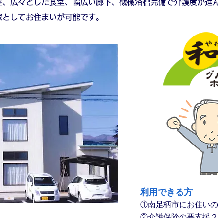
屋、広々とした食堂、幅広い廊下、機械浴槽完備で介護度が進
家としてお住まいが可能です。
利用できる方
①南足柄市にお住いの
②介護保険の要支援２