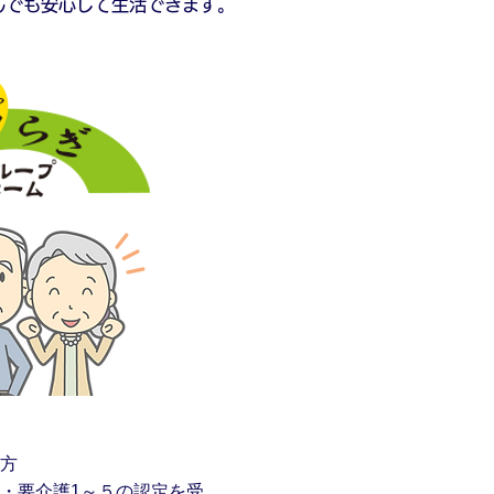
んでも安心して生活できます。
方
・要介護1～５の認定を受