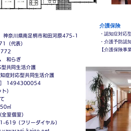
介護保険
・認知症対応
12 神奈川県南足柄市和田河原475-1
・介護予防認
771（代表）
【介護保険事業所
1772
ム 和らぎ
応型共同生活介護
対応型共同生活介護
1494300054
ット）
建て
50㎡
㎡（全室個室）
71-619（フリーダイヤル）
.yawaragi-kaigo.net